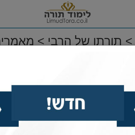
> תורתו של הרבי > מאמרים
ח
רש יעקב תשמ"ח (1)
00
00
רש יעקב תשמ"ח (2)
00