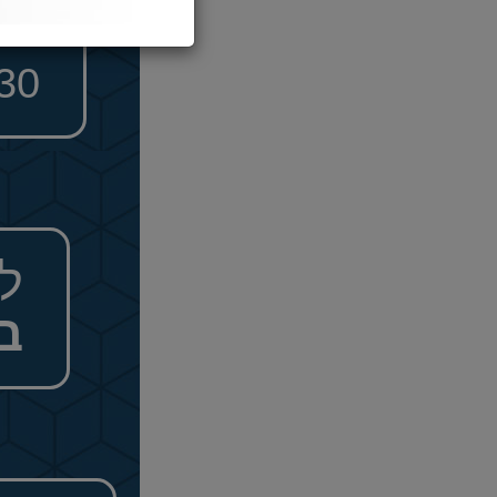
הא
030
ל
ב