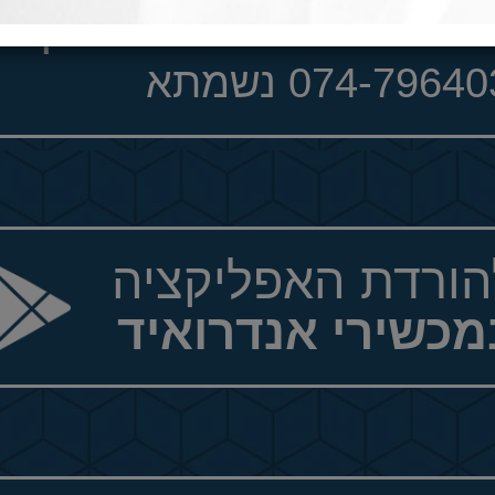
זנה לשיעורים בטלפון
074-7964 נשמתא
הורדת האפליקציה
מכשירי אנדרואיד