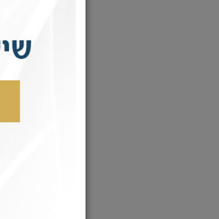
:00
/
00:00
לה
לה