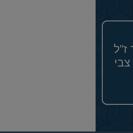
ז"ל
צבי