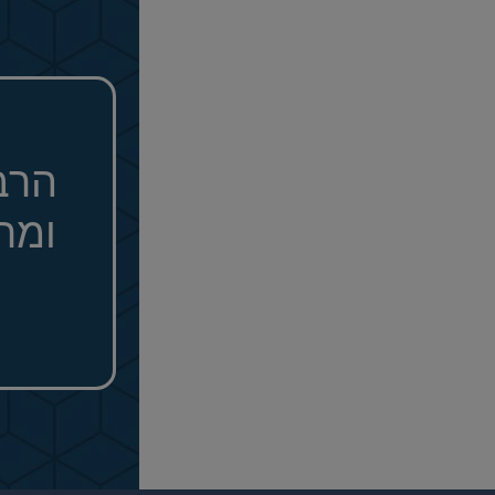
הרב
ומר