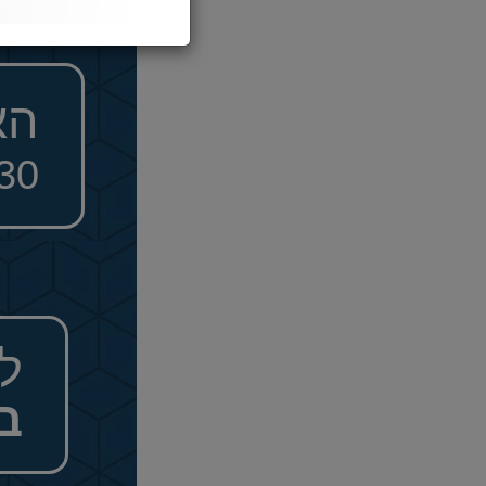
הא
030
ל
ב