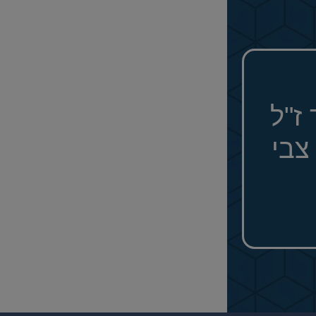
ז"ל
צבי