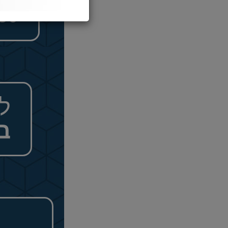
030
ל
ב