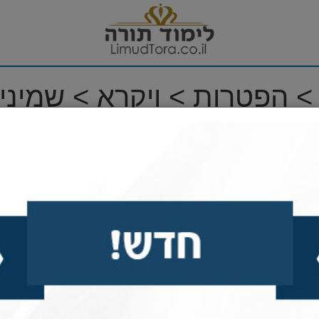
> הפטרות > ויקרא > שמיני
וד (1)
00
00
וד (2)
00
00