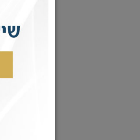
לה
לה
הא