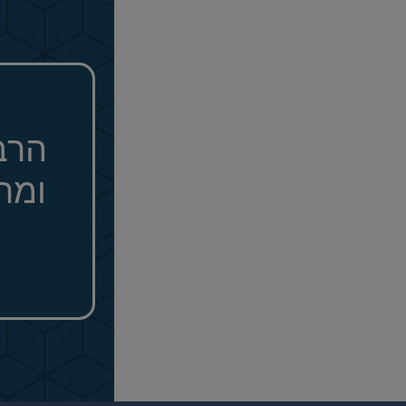
הרב
ומר