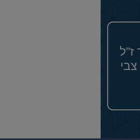
ז"ל
צבי