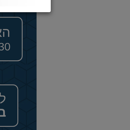
הא
030
ל
ב