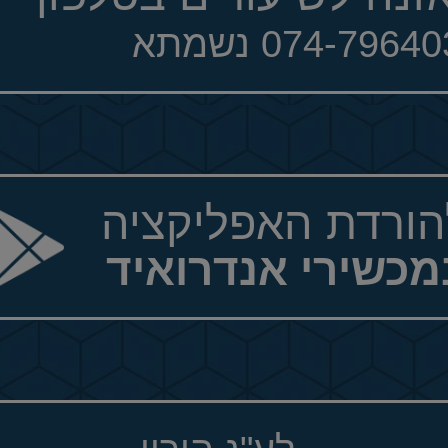
074-7964 נשמתא
הורדת האפליקציה
מכשירי אנדרואיד