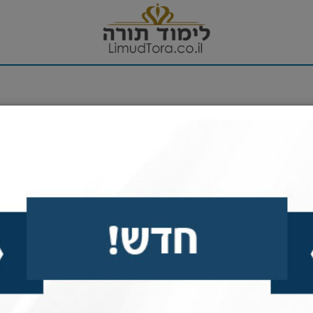
א
>>
 תצא