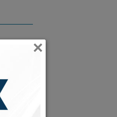
כי תצ
×
2
1
פרשת כי