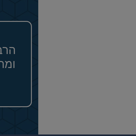
הרב
ומר