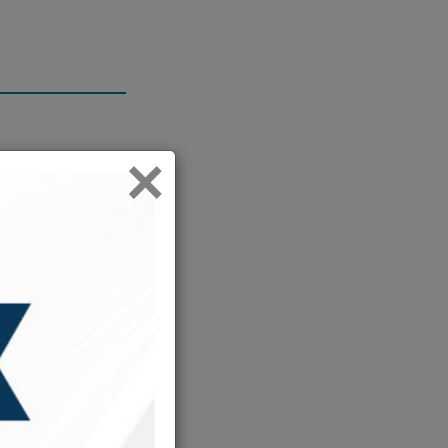
שיעור 
×