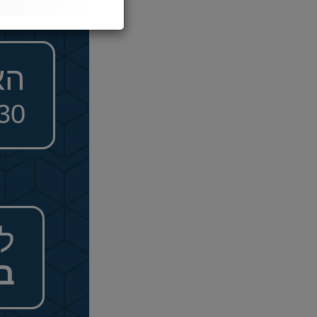
הא
030
ל
ב