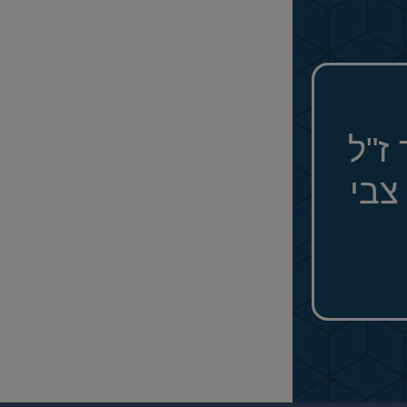
ז"ל
צבי