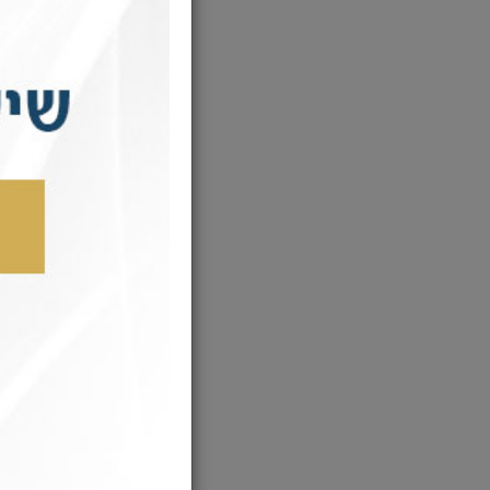
לה
לה