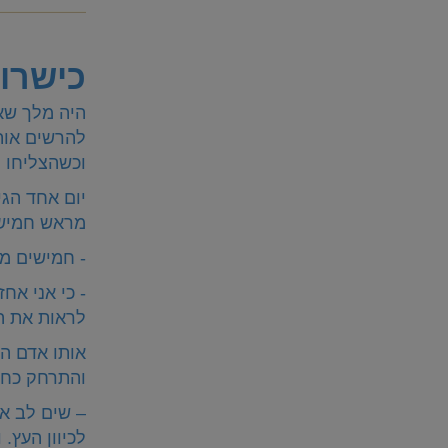
כישרון
היה מלך שאה
להרשים אותו
וכשהצליחו 
יום אחד הגי
מראש חמישי
- חמישים מט
- כי אני א
לראות את ה
אותו אדם ה
והתרחק כחמ
– שים לב א
לכיוון העץ.