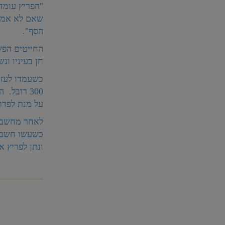
"הפריץ עומד 
שאם לא אמצא
הסף".
החייטים הפש
חן בעיניו ונ
כשעמדו לעזו
300 רובל
על מנת לפדו
לאחר מחשבה 
ונתן לפריץ את כל רכושו – 300 רו