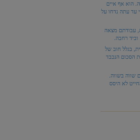
ה. הוא אף איים
 עד עתה נדחו על
, עבודתם מצאה
וביד רחבה.
, בגלל חוב של
את הסכום הנכבד
 שווה בשווה.
ק 300 רובל ! מיודעינו החייט לא היסס