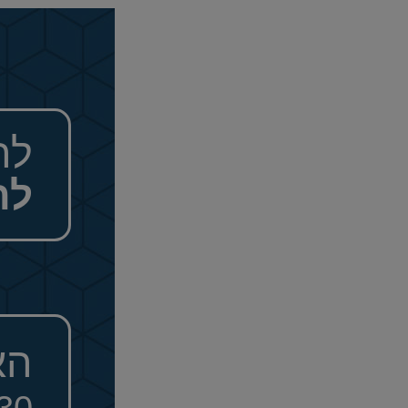
לה
לה
הא
030