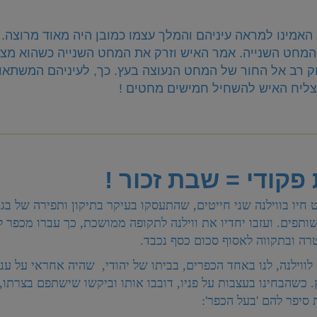
האמינו למראה עיניהם והמלך עצמו כמובן היה מאוד מרוצה. 
המחט השנייה. אמר האיש וזרק את המחט השנייה כשהוא מצ
 רב אל החור של המחט הנעוצה בעץ. כך, לעיניהם המשתאו
הצליח האיש להשחיל חמישים מחטים !
קודי = שבת זכור !
חיו בווילנה שני חייטים, שהתעסקו בעיקר בתיקון ותפירה של בג
ותפים. ועזבו יחדיו את ווילנה לתקופה ממושכת, כך עברו מכפר ל
רה ובתקווה לאסוף סכום כסף נכבד.
ווילנה, לנו באחד הכפרים, בביתו של יהודי, שהיה אחראי על עני
 כשהבחינו בעצבות על פניו, דובבו אותו וביקשו שישתפם בצרתו,
סיפר להם 'בעל הכפר':