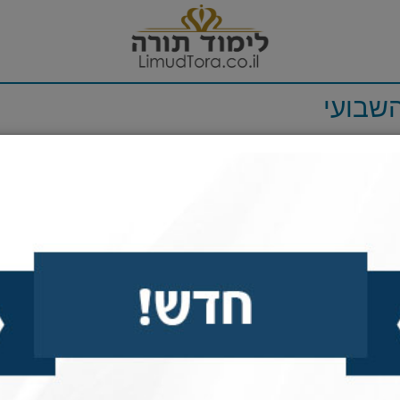
השבועי
? ... זה חלק מהמסע...
ר ההחלטה, הוא הבחין במודעה שחברה גדולה מחפשת גרפיקא
קורות חיים, וכבר באותו יום קבעו לו ראיון עבודה ליום המ
תה בדיוק שעת השיעור.
ו 'ניסיון' לא פשוט... על אף שחשש להפסיד את ההזדמנות שכ
חברה, שלא יוכל לבוא בשעה שנקבעה לראיון, מאחר שאינו מ
. להפתעתו, השיב האיש באדיבות, שאין שום בעיה לקבוע לש
, מיד לאחר השיעור, יצא יחזקאל ברכבו לכוון העיר. לפתע ה
ף. הוא כמובן עצר את הרכב, ויצא לבדוק את מקור הבעיה. 