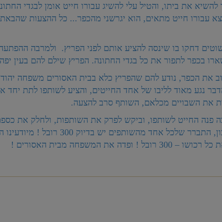
להשיא את ביתו, והטיל עלי להשיג עבורו חייט אומן לבגדי החתונ
 עבורו חייט מתאים, הוא יגרשני מהכפר... כל ההצעות שהבאתי
וטים דחקו בו שינסה להציע אותם לפני הפריץ. ולמרבה ההפתעה
שארו בכפר לתפור את כל בגדי החתונה. הפריץ שילם להם בעין יפה 
ב את הכפר, נודע להם שהפריץ כלא בבית האסורים משפחה יהודית
. הדבר נגע מאוד לליבו של אחד החייטים, והציע לשותפו לתת יחד 
ת את השבויים מכלאם, השותף סרב להצעה.
פנה החייט לשותפו, וביקש לפרק את השותפות, ולחלק את כספם
כשעשו חשבון, התברר שלכל אחד מהשותפים יש בדיו
בל ! ופדה את המשפחה מבית האסורים !