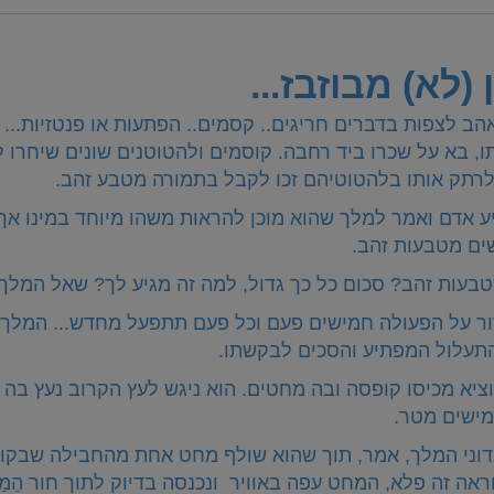
 (לא) מבוזבז...
ב לצפות בדברים חריגים.. קסמים.. הפתעות או פנטזיות... 
, בא על שכרו ביד רחבה. קוסמים ולהטוטנים שונים שיחרו 
לרתק אותו בלהטוטיהם זכו לקבל בתמורה מטבע זהב.
ע אדם ואמר למלך שהוא מוכן להראות משהו מיוחד במינו אך
ם מטבעות זהב.
בעות זהב? סכום כל כך גדול, למה זה מגיע לך? שאל המלך.
חזור על הפעולה חמישים פעם וכל פעם תתפעל מחדש... המלך
תעלול המפתיע והסכים לבקשתו.
וציא מכיסו קופסה ובה מחטים. הוא ניגש לעץ הקרוב נעץ בה
ישים מטר.
דוני המלך, אמר, תוך שהוא שולף מחט אחת מהחבילה שבקופ
 וראה זה פלא, המחט עפה באוויר ונכנסה בדיוק לתוך חור הַמַּ