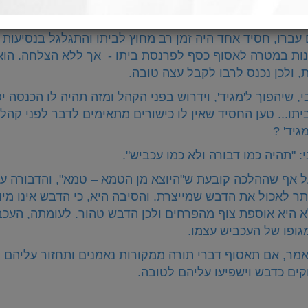
א הרפה, וביקש שוב מהרבי שידריך אותו מה לומר, השיב לו 
 עברו, חסיד אחד היה זמן רב מחוץ לביתו והתגלגל בנסיעות 
ונות במטרה לאסוף כסף לפרנסת ביתו - אך ללא הצלחה. הו
ת, ולכן נכנס לרבו לקבל עצה טובה.
י, שיהפוך ל'מגיד', וידרוש בפני הקהל ומזה תהיה לו הכנסה יפ
תו... טען החסיד שאין לו כישורים מתאימים לדבר לפני קהל, 
גיד' ?
: "תהיה כמו דבורה ולא כמו עכביש".
ל אף שההלכה קובעת ש"היוצא מן הטמא – טמא", והדבורה ע
ר לאכול את הדבש שמייצרת. והסיבה היא, כי הדבש אינו מי
א היא אוספת צוף מהפרחים ולכן הדבש טהור. לעומתה, העכב
גופו של העכביש עצמו.
אמר, אם תאסוף דברי תורה ממקורות נאמנים ותחזור עליהם ל
קים כדבש וישפיעו עליהם לטובה.