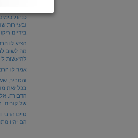
הרב מינדל ל
כנהוג בימים
ובעיירות ש
בידיים ריקו
הציע לו הרב
מה לשוב לבי
להיעשות ל'מ
אמר לו הרבי
והסביר, שע
בכל זאת מות
הדבורה. אל
של קורים, מ
סיים הרבי ו
הם יהיו מתו