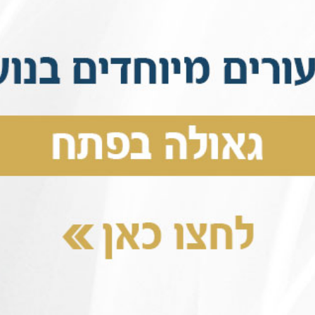
סה להניע, אך הרכב נותר דומם לחלוטין... יחזקאל היה 'לחוץ'
ב פשוט לא זז. וכך הוא עמד כשעה וחצי בצדו של כביש שומם
ד כבר נגמרה... ולבו נחמץ על הפגישה החשובה שהפסיד. הו
ק באמונה שבוודאי הכול לטובה.
דו רכב יוקרתי מאד. 'מה הבעיה' ? שאל הנהג. וכששמע שרכבו
בדחיפות לעיר, הציע לו טרמפ עד הכניסה לעיר.
להיות "דבורה" - ותפיק דבש 
נדל ע"ה, שהיה חבר המזכירות של הרבי, נסע לביקור בכמה 
 צאתו לדרך אמר לו הרבי, שישתדל לנאום לפני הקהל, בשב
כין עצמו מראש לכך.
אל את הרבי, באיזה נושא עליו לדבר, ענה לו הרבי, שמאחר 
קודם, בוודאי יידע לבד מה לומר.