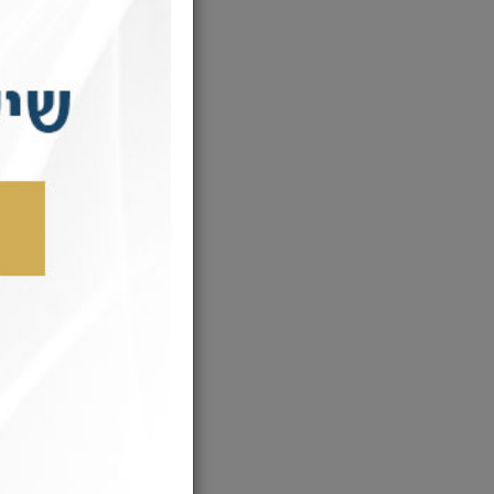
הוא חזר וני
לא עזר, הרכ
הסוללה בניי
בליבו והתחז
לפתע עצר לי
לחוץ להגיע 
תשתדל 
הרב ניסן מי
הברית. טרם
וכדאי לו לה
הרב מינדל ש
לכ"ק הרבי ה