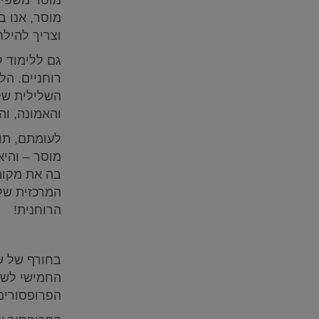
מוסר, אנו ב
וצריך להילח
גם ללימוד ק
רוחניים. הל
השלילית של
והאמונה, וה
לעומתם, תו
מוסר – והיא
בה את מקומו
המרכזית של
הרוחנית!
החמישי לשו
הפרופסורים 