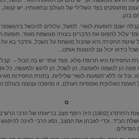
עצם מתעסקים בצד השלילי של העולם ובתאוותיו. יש קנאה, י
ם בהן.
בלה ישנם 'תופעות-לוואי'. למשל, עלולים להיכשל ב'הגשמה'
ומד עלול לתפוס את הדברים בצורה מגושמת מאוד. תופעת-הל
 שיטת החקירה היא שהכול מושתת על השכל, והדבר בא על-
שכל כידוע יכול גם להטעות אותנו...
רת החסידות היא תרופת-פלא. מצד אחד יש בה הכול – קבלה
 פונה הן לנשמה ולאמונה, הן לשכל, הן לרגש ולמעשה. כל אד
. וכל זה ללא 'תופעות-לוואי' שליליות. בתורת החסידות מאי
 האמת האלוקית ואפסיות העולם, זו מהפכה עצומה בעולם ה
✿
בחורף של שנת ה'תרס"ג (1902) היה רופף מצב בריאותו של הרבי
שלת חב"ד. וכדי לאבחן את המצב, נסע הרבי לווינה להיפגש
הגדולים.