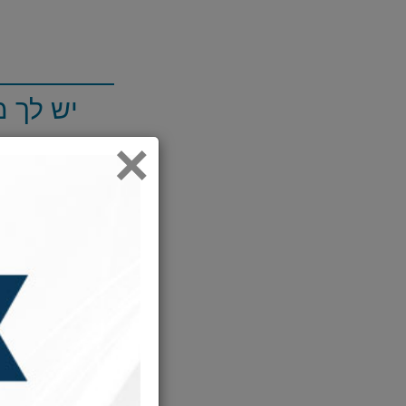
יש לך מ
×
ר' שמעון שמ
הטעימים, הבְּ
ר' שמעון הגי
תיאר... זו
יעקב את המתכ
כעבור מספר
כך וכך ביצי
ואז אומרת ה
- שיהיה בלי
אבל גם סוכר