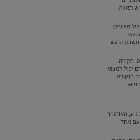
ש תאווה,
 של מושגים
וואי
חשבון הרגש
, חקירה,
ם יכול למצוא
רה הנקודה
רפואה
 הרש"ב נ"ע, האדמו"ר
 עם אחד