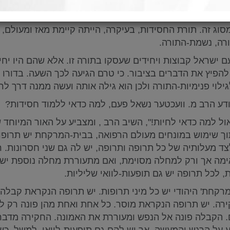
ו שיטה חדשה שפיתחו הבעש"ט ותלמידיו, אין ביהדות מקום 
סוג זה. תורת החסידות, בעיקרה, הייתה קיימת מאז ומעולם, 
ורה, נשמת-התורה.
ם ישראל קבוצות ויחידים שעסקו בתורה זו. אלא שהם היו יחי
להפיץ את הדברים בציבור. כי טרם הגיעה לכך השעה. בדורו
גילוי פנימיות-התורה ולכן הוא גילה אותה ועשה ממנה דרך לר
דע הרב מ. וועכטער נשאל פעם, למה כדאי ללמוד חסידות?
ול למה כדאי לחיות!", השיב הרב , ומצביע על האור המיוחד
וך שימוש במונחים מעולם הרפואה, בבית-המרקחת יש תרופ
צד מעלותיה של כל תרופה ותרופה, יש לה גם שני חסרונות. 
מה אך ורק למחלה מסוימת, ואם מתעוררת מחלה נוספת יש 
, לכל תרופה יש גם תופעות-לוואי שליליות.
רקחת' היהודי יש כל מיני תרופות. יש תרופה הנקראת קבלה.
רה. יש תרופה הנקראת מוסר. כל אחת ואחת מהן פונה רק ל
 הקבלה פונה אל הנפש ומעוררת את האמונה. החקירה מדבר
 על הרגש והמעשה. אך יש להם גם תופעות-לוואי. למשל, כש