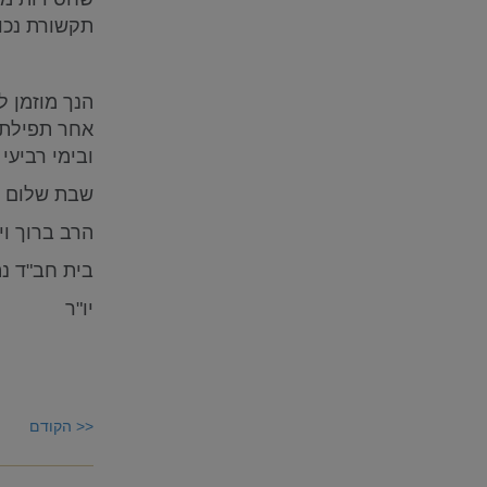
תקשורת נכונ
הנך מוזמן ל
אחר תפילת ש
ובימי רביעי
שבת שלום
הרב ברוך ו
בית חב"ד נ
יו"ר
<< הקודם