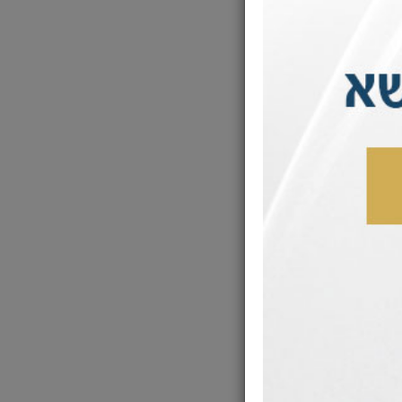
תר על שום
 !
הולדת שני
לם נשמתו הגדולה של
לית. ובשנת ה'תק"ה (1744) ירדה לעולם נשמתו