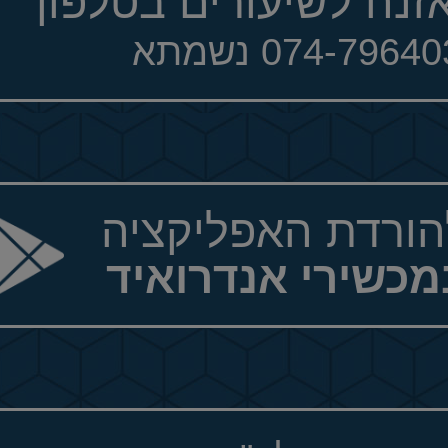
זנה לשיעורים בטלפון
074-7964 נשמתא
הורדת האפליקציה
מכשירי אנדרואיד