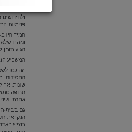
ברור שאין ז
ולחידושים מ
פנימיות-הת
תמיד היו בע
ונזהרו שלא 
הגיע הזמן ל
המשפיע הנו
"זה כמו לשא
החסידות, ת
שונות, אך ל
תרופה מתאי
אחרת. ושנית
גם ב'בית-המ
הנקראת חקי
בנפש האדם.
מוסר משפיע