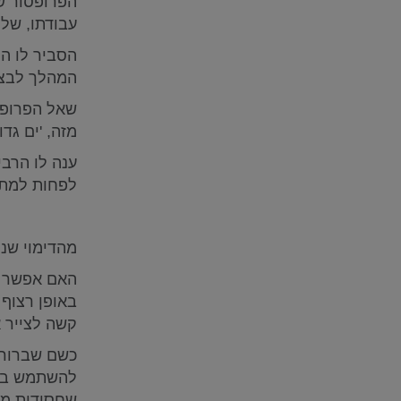
הפרופסור שו
עבודתו, של 
הסביר לו הר
המהלך לבצע
שאל הפרופסו
מזה, 'ים גדו
ענה לו הרבי
לפחות למתוח
מהדימוי שנת
האם אפשר ל
באופן רצוף 
קשה לצייר 
כשם שברור ל
להשתמש בו.
שחסידות מענ