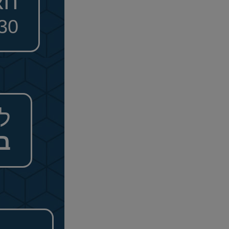
הא
030
ל
ב