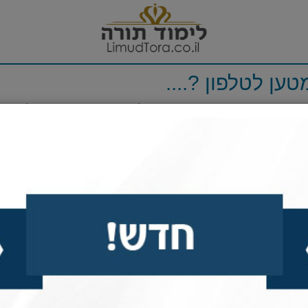
טען לטלפון ?....
ע את חברו ר' יעקב מספר בהתלהבות בכיכר השוק, על החֲבִיתִי
לִינְצֶ'ס
,
שזוגתו הכינה בבית.
ע לביתו, וביקש מזוגתו שתכין גם היא בְּלִינְצֶ'ס טעימים דומ
גתו הסכימה בשמחה להירתם למשימה, אך ביקשה מבעלה שיב
ון לעריכת בְּלִינְצֶ'ס, כדי שתדע איך להכינם בבית.
 ימים הביא ר' שמעון לאשתו את המתכון המבוקש.
ם, כמות של סוכר, קמח כמובן, חלב, שמן וכו'.
אישה לבעלה, אבל אין לנו ביצים בבית ?.
 ביצים – העיקר שיצא בְּלִינְצֶ'ס.
 אין לנו בבית ?