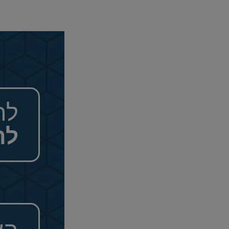
לה
לה