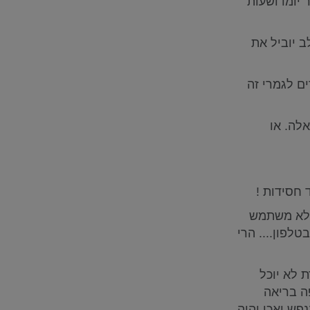
יומו ושעות
ב יוביל את
ם לגמרי זה
אלה. או
 חסידות !
 שלא משתמש
לפון.... הרי
 לא יוכל
ה בריאה
פש ואכן יהיה