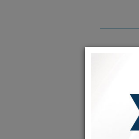
ּוֹת
ים לאלו שחברו
קש מחברו ר'