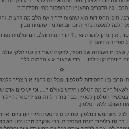
חח עם הרבי ולצורך האבחון הוא רצה לדעת במדויק מה סדר 
הרבי. בין הדברים התעניין הפרופסור מהי 'חסידות' ?
בי, תוכן החסידות הוא שהמוח ידריך את הלב מה לרצות. והל
 הלכה למעשה בחיי היום יום את מה שהמוח מבין.
ר, איך ניתן לעשות זאת ? הרי המוח והלב הם עולמות נפרדי
ל מפריד ביניהם' ?
, שאכן זו העבודה של חסיד, להקים 'גשר' בין שני חלקי עולם 
 ביניהם 'קו טלפון'... כדי שהאור יגיע מהמוח ללב.
✿
ן הרבי בין החסידות ל'טלפון', נוכל גם להבין איך צריך ללמוד
שאול היום מה הטלפון חידש בעולם ?.... וכי יש כיום אדם
במכשיר הטלפון לסוגיו, כבר בחדר לידה מציידים את היילוד בט
את העולם ללא הטלפון,
כל משתמש בטלפון, שחייבים להטעינו מידי יום ביום, אחרת
 כך גם בלימוד תורת החסידות, כדי שנקבל מבט נכון והשקפ
יקה לנו, צריך ללמוד אותה בכל יום ממש כדי שזה יחלחל בנ