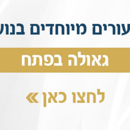
בלי סוכר – העיקר שיצא בְּלִינְצֶ'ס.
..
 חלב – העיקר שיצא בְּלִינְצֶ'ס.
מה יצא בסוף, ואיזה טעם היה לבְּלִינְצֶ'ס....
ת חסיד, יש מתכון ברור וכל המרכיבים נחוצים ! אי אפשר לוו
ות חסיד בלי המתכון.... בלי לימוד מסודר של תורת החסידות
✿
, יחול ח"י באלול, יום זה מכונה בעולמה של החסידות "יום 
המאורות הגדולים", ביום זה בשנת ה'תנ"ח (1697) ירדה לעו
הבעש"ט, מחולל שיטת החסידות הכל
בנו הזקן, בעל התניא, מייסד חסידות חב"ד .
הבשורה הגדולה של תורת החסידות ?