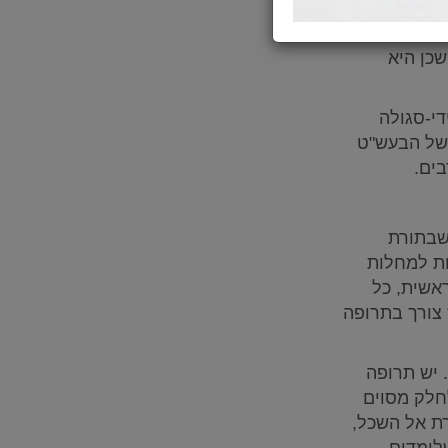
להמצאות
שכן היא
די-סגולה
 של הבעש"ט
בים.
 שבתורת
ות למחלות
ראשית, כל
צורך בתרופה
 יש תרופה
חלק מסוים
ת אל השכל,
לומדים